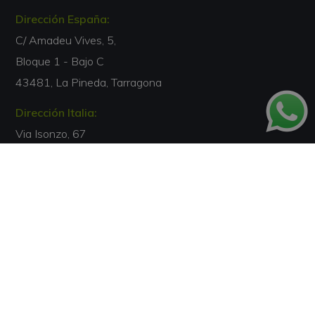
Dirección España:
C/ Amadeu Vives, 5,
Bloque 1 - Bajo C
43481, La Pineda, Tarragona
Dirección Italia:
Via Isonzo, 67
40033, Casalecchio di Reno, Bologna
Email:
info@escuelaterapiasbienestar.lat
Teléfono:
00 34 877 050 168