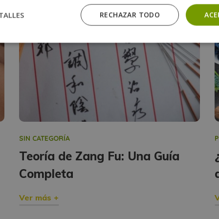
TALLES
RECHAZAR TODO
ACE
SIN CATEGORÍA
P
Teoría de Zang Fu: Una Guía
Completa
Ver más +
V