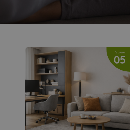
febrero
05