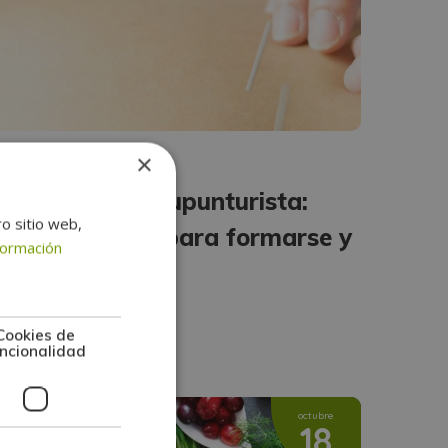
×
QUIROMASAJE
Cómo ser un acupunturista:
ro sitio web,
Guía completa para formarse y
formación
tener éxito
er más +
Cookies de
ncionalidad
octubre
18