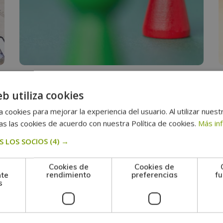
PSICOLOGÍA
eb utiliza cookies
o
¿Dónde estudiar constelaciones
 cookies para mejorar la experiencia del usuario. Al utilizar nuest
familiares? Guía para formarte
s las cookies de acuerdo con nuestra Política de cookies.
Más in
 LOS SOCIOS
(4) →
Ver más +
V
Cookies de
Cookies de
nte
rendimiento
preferencias
fu
s
diciembre
18