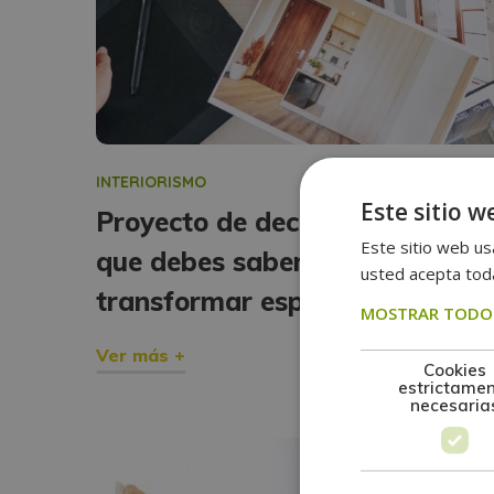
INTERIORISMO
Este sitio w
Proyecto de decoración: todo l
Este sitio web usa
que debes saber para
usted acepta toda
transformar espacios
MOSTRAR TODOS
Ver más +
Cookies
estrictame
necesaria
febrero
03