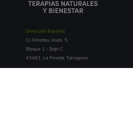
Dirección España:
C/ Amadeu Vives, 5,
Bloque 1 - Bajo C
43481, La Pineda, Tarragona
Dirección Italia:
Via Isonzo, 67
40033, Casalecchio di Reno, Bologna
Email:
info@escuelaterapiasbienestar.lat
Teléfono:
00 34 877 050 168