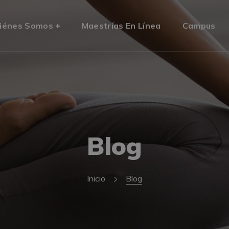
iénes Somos
Maestrías En Línea
Campus
Blog
Inicio
Blog