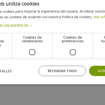
¿Cuáles son los beneficios de la
eb utiliza cookies
homeopatía?
 cookies para mejorar la experiencia del usuario. Al utilizar nuest
s las cookies de acuerdo con nuestra Política de cookies.
Más in
Ver más
 LOS SOCIOS
(4) →
Cookies de
Cookies de
nte
rendimiento
preferencias
fu
s
TALLES
RECHAZAR TODO
ACE