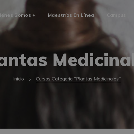
iénes Somos
Maestrías En Línea
Campus
antas Medicina
Inicio
Cursos Categoría "Plantas Medicinales"