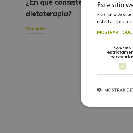
¿En qué consiste la
Este sitio w
dietoterapia?
Este sitio web usa
usted acepta toda
Ver más
MOSTRAR TODOS
Cookies
estrictame
necesaria
MOSTRAR DE