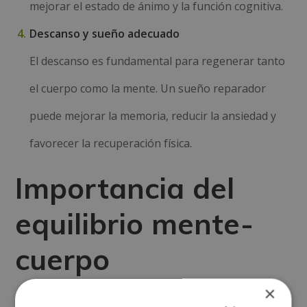
mejorar el estado de ánimo y la función cognitiva.
Descanso y sueño adecuado
El descanso es fundamental para regenerar tanto
el cuerpo como la mente. Un sueño reparador
puede mejorar la memoria, reducir la ansiedad y
favorecer la recuperación física.
Importancia del
equilibrio mente-
cuerpo
×
Mantener un equilibrio es crucial para lograr una