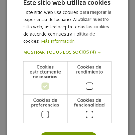
Este sitio web utiliza cookies
vida plena y saludable. Un desequilibrio en uno de los
Este sitio web usa cookies para mejorar la
dos aspectos puede provocar efectos negativos tanto
experiencia del usuario. Al utilizar nuestro
en la salud mental como en la física.
sitio web, usted acepta todas las cookies
de acuerdo con nuestra Política de
Un desequilibrio puede manifestarse de diversas
cookies.
Más información
maneras, como ansiedad crónica, depresión, fatiga
MOSTRAR TODOS LOS SOCIOS
(4) →
constante o problemas musculares. Cuando la mente
está sobrecargada por el estrés, los pensamientos
Cookies
Cookies de
estrictamente
rendimiento
negativos o la falta de atención, el cuerpo puede
necesarias
experimentar síntomas como dolores, tensión
muscular o trastornos digestivos.
Cookies de
Cookies de
preferencias
funcionalidad
Por el contrario, mantener un equilibrio entre la
mente y el cuerpo
tiene numerosos beneficios
, tales
como: