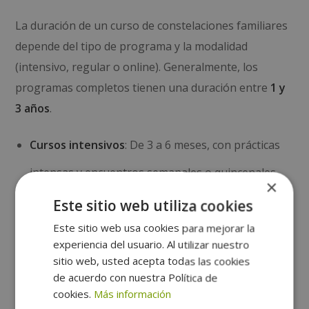
La duración de un curso de constelaciones familiares
depende del tipo de programa y la modalidad
(intensivo, regular o online). Generalmente, los
programas completos tienen una duración entre
1 y
3 años
.
Cursos intensivos
: De 3 a 6 meses, con prácticas
intensas y encuentros semanales o quincenales.
×
Este sitio web utiliza cookies
Formación regular
: Programas de 1 a 2 años con
Este sitio web usa cookies para mejorar la
clases mensuales y supervisión constante.
experiencia del usuario. Al utilizar nuestro
sitio web, usted acepta todas las cookies
de acuerdo con nuestra Política de
Diplomados online
: Flexibles y accesibles desde
cookies.
Más información
cualquier país, suelen durar entre 6 y 18 meses.