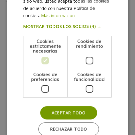
sitio web, usted acepta todas las cookies
interiores es generalmente más técnico e incluye
de acuerdo con nuestra Política de
cookies.
Más información
aspectos como la distribución de espacios, selección
de materiales y detalles constructivos, además del
MOSTRAR TODOS LOS SOCIOS
(4) →
estilo decorativo.
Cookies
Cookies de
estrictamente
rendimiento
Los proyectos de diseño de interiores en
necesarias
Latinoamérica suelen tener un rango de precios
amplio, que varía según la profundidad y complejidad
Cookies de
Cookies de
del trabajo:
preferencias
funcionalidad
Consultoría o asesoría básica:
Entre 200 y 500
dólares USD.
ACEPTAR TODO
Proyecto completo:
Desde 1,000 hasta 10,000
RECHAZAR TODO
dólares USD o más, dependiendo de la