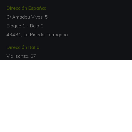
Dirección España:
C/ Amadeu Vives, 5,
Bloque 1 - Bajo C
43481, La Pineda, Tarragona
Dirección Italia:
Via Isonzo, 67
40033, Casalecchio di Reno, Bologna
Email:
info@escuelaterapiasbienestar.lat
Teléfono:
00 34 877 050 168