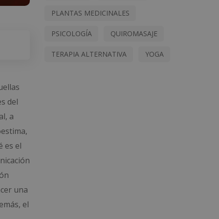
PLANTAS MEDICINALES
PSICOLOGÍA
QUIROMASAJE
TERAPIA ALTERNATIVA
YOGA
uellas
s del
l, a
oestima,
 es el
unicación
ión
acer una
emás, el