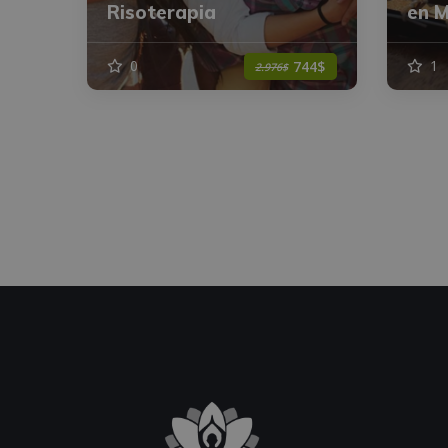
Risoterapia
en M
0
1
744$
2.976$