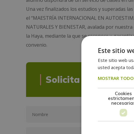
alumno dispondrá de un servicio de clases en dir
Una vez finalizados los estudios y superadas las
el “MAESTRÍA INTERNACIONAL EN AUTOESTIMA
NATURALES Y BIENESTAR, avalada por nuestra con
la Haya, mediante la que se reconoce y garantiza
convenio.
Este sitio w
Este sitio web usa
usted acepta toda
Solicita informació
MOSTRAR TODOS
Cookies
estrictame
necesaria