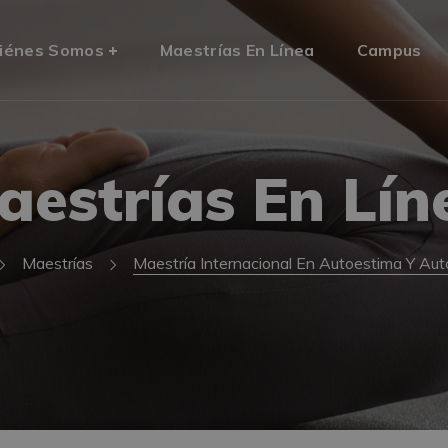
iénes Somos
Maestrías En Línea
Campus
aestrías En Lín
Maestrías
Maestría Internacional En Autoestima Y Aut