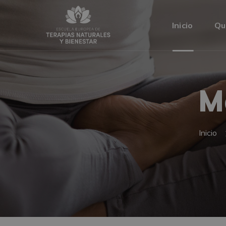
Inicio
Qu
M
Inicio