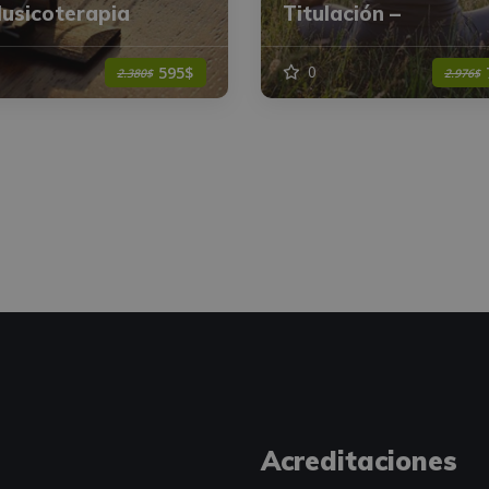
usicoterapia
Titulación –
0
595$
2.380$
2.976$
Acreditaciones