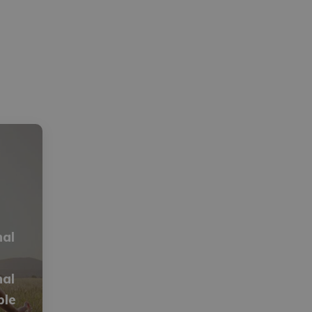
nal
nal
ble