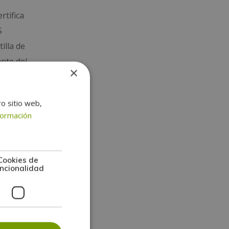
rtifica
S
illa de
ante del
×
ro sitio web,
formación
Cookies de
ncionalidad