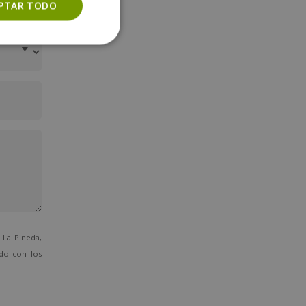
PTAR TODO
La Pineda,
ado con los