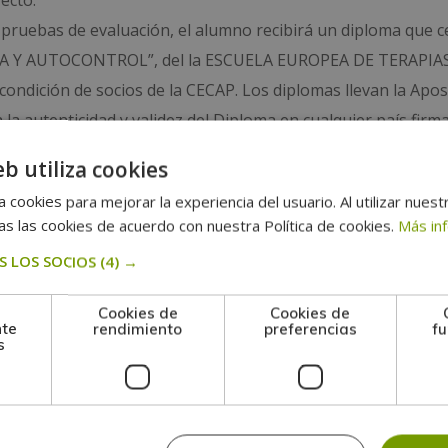
ecto.
 pruebas de evaluación, el alumno recibirá un diploma que ce
 Y AUTOCONTROL”, del la ESCUELA EUROPEA DE TERAPIA
dición de socios de la CECAP. Los diplomas llevan la Apost
 la autenticidad y validez del Diploma en cualquier país firm
eb utiliza cookies
 cookies para mejorar la experiencia del usuario. Al utilizar nuest
s las cookies de acuerdo con nuestra Política de cookies.
Más in
n
 LOS SOCIOS
(4) →
Cookies de
Cookies de
nte
rendimiento
preferencias
fu
s