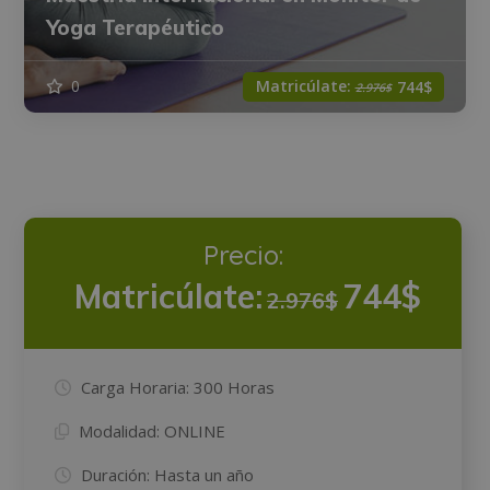
Yoga Terapéutico
Matricúlate:
0
744$
2.976$
Precio:
Matricúlate:
744$
2.976$
Carga Horaria:
300 Horas
Modalidad:
ONLINE
Duración:
Hasta un año