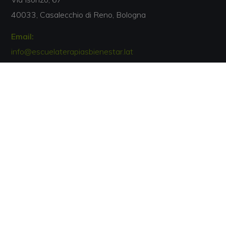
40033, Casalecchio di Reno, Bologna
Email:
info@escuelaterapiasbienestar.lat
Teléfono:
00 34 877 050 168
Acreditaciones