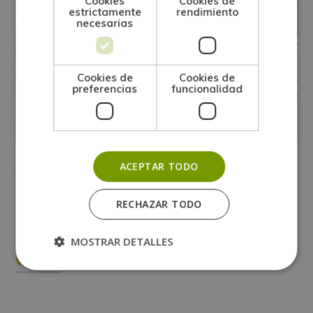
Cookies
Cookies de
estrictamente
rendimiento
necesarias
Cookies de
Cookies de
preferencias
funcionalidad
ACEPTAR TODO
TERAPIA ALTERNATIVA
Todo lo que debes saber de la
RECHAZAR TODO
medicina natural
MOSTRAR DETALLES
Ver más