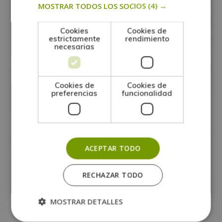
MOSTRAR TODOS LOS SOCIOS
(4) →
Cookies
Cookies de
estrictamente
rendimiento
necesarias
Cookies de
Cookies de
preferencias
funcionalidad
Maestría Internacional en Elaboración
de Velas, Jabones e Inciensos –
Diploma Acreditado por Apostilla de la
ACEPTAR TODO
Haya –
RECHAZAR TODO
Matricúlate:
0
595$
2.380$
MOSTRAR DETALLES