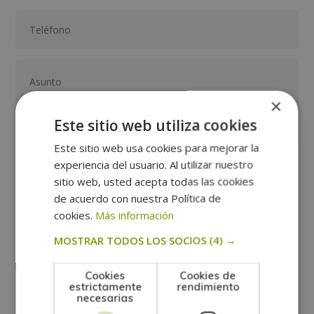
×
Este sitio web utiliza cookies
Este sitio web usa cookies para mejorar la
experiencia del usuario. Al utilizar nuestro
GRUPO TARRACO DE ESCUELAS DE FORMACIÓN DE POSTGRADO, S.L., CIF:
B01589969, Domicilio: C/ Amadeu Vives, 5, Bloque 1 - Bajo C, 43481, La
sitio web, usted acepta todas las cookies
Pineda, Tarragona.
Finalidad del Tratamiento: Tratamos la información que nos facilita con el
de acuerdo con nuestra Política de
fin de enviarle correos electrónicos de tipo comercial relacionado con
los productos ofrecidos y otros tipo de productos que fueran de su
cookies.
Más información
SÍ
NO
interés.
Legitimación del tratamiento: Consentimiento del interesado.
Derechos: Puede ejercitar sus derechos identificándose suficientemente,
MOSTRAR TODOS LOS SOCIOS
(4) →
dirigiéndose a la dirección direccion@grupotarraco.com.
Para más información consulte nuestra Política de Privacidad.
Desea recibir información comercial (vía telefónica y/o email):
Cookies
Cookies de
estrictamente
rendimiento
Alternative:
necesarias