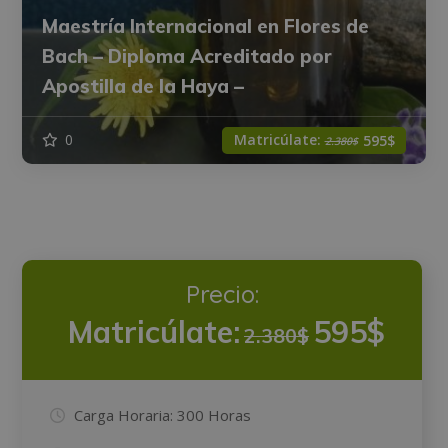
Maestría Internacional en Flores de
Bach – Diploma Acreditado por
Apostilla de la Haya –
Matricúlate:
0
595$
2.380$
Precio:
Matricúlate:
595$
2.380$
Carga Horaria:
300 Horas