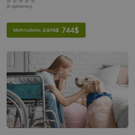
(0 opiniones)
744$
Matricúlate:
2.976$