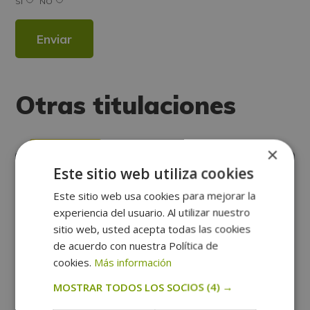
SÍ
NO
interés.
Legitimación del tratamiento: Consentimiento del interesado.
Derechos: Puede ejercitar sus derechos identificándose suficientemente,
dirigiéndose a la dirección direccion@grupotarraco.com.
Para más información consulte nuestra Política de Privacidad.
Desea recibir información comercial (vía telefónica y/o email):
Alternative:
Otras titulaciones
×
PSICOLOGÍA
Este sitio web utiliza cookies
Este sitio web usa cookies para mejorar la
experiencia del usuario. Al utilizar nuestro
sitio web, usted acepta todas las cookies
de acuerdo con nuestra Política de
cookies.
Más información
MOSTRAR TODOS LOS SOCIOS
(4) →