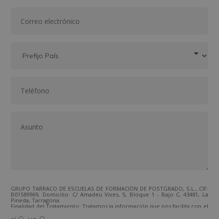
GRUPO TARRACO DE ESCUELAS DE FORMACIÓN DE POSTGRADO, S.L., CIF:
B01589969, Domicilio: C/ Amadeu Vives, 5, Bloque 1 - Bajo C, 43481, La
Pineda, Tarragona.
Finalidad del Tratamiento: Tratamos la información que nos facilita con el
fin de enviarle correos electrónicos de tipo comercial relacionado con
los productos ofrecidos y otros tipo de productos que fueran de su