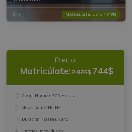
Matricúlate:
0
1.095$
4.380$
Precio:
Matricúlate:
744$
2.976$
Carga Horaria:
300 Horas
Modalidad:
ONLINE
Duración:
Hasta un año
Tutorías:
Individuales