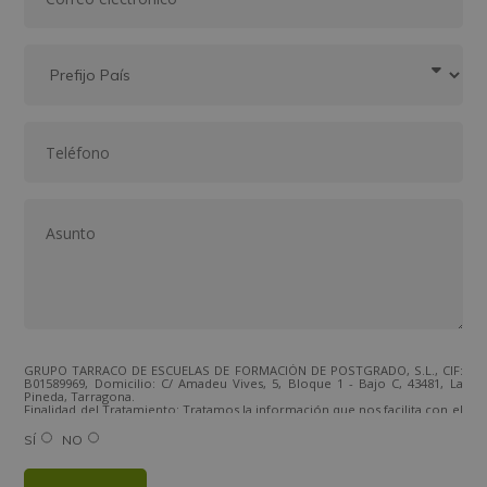
GRUPO TARRACO DE ESCUELAS DE FORMACIÓN DE POSTGRADO, S.L., CIF:
B01589969, Domicilio: C/ Amadeu Vives, 5, Bloque 1 - Bajo C, 43481, La
Pineda, Tarragona.
Finalidad del Tratamiento: Tratamos la información que nos facilita con el
fin de enviarle correos electrónicos de tipo comercial relacionado con
los productos ofrecidos y otros tipo de productos que fueran de su
SÍ
NO
interés.
Legitimación del tratamiento: Consentimiento del interesado.
Derechos: Puede ejercitar sus derechos identificándose suficientemente,