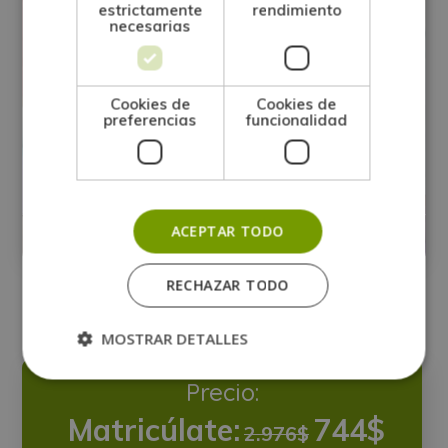
estrictamente
rendimiento
necesarias
Cookies de
Cookies de
preferencias
funcionalidad
Maestría Internacional en Monitor de
Yoga Infantil
ACEPTAR TODO
Matricúlate:
0
744$
2.976$
RECHAZAR TODO
MOSTRAR DETALLES
Precio:
Matricúlate:
744$
2.976$