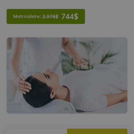
744$
Matricúlate:
2.976$