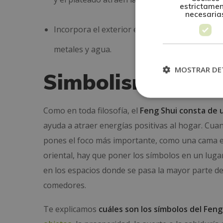
estrictame
necesaria
Incorpora el exterior en el interior: trae al in
metales y agua.
MOSTRAR DE
Simbolismos del 
Como en toda filosofía, el
Feng Shui consta de 
ayuda a atraer energías positivas al hogar
. Cua
pones el foco más importante, como una cama en 
oriental, hay que poner los símbolos en un lugar
en los espacios donde se pasa la mayor parte de
comedores.
Te explicamos
cuáles son los símbolos del Feng