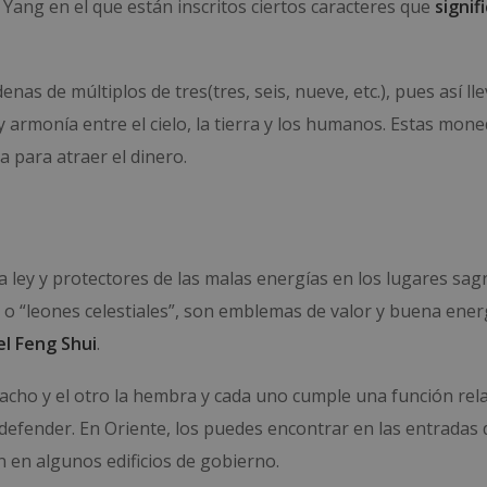
 Yang en el que están inscritos ciertos caracteres que
signif
denas de múltiplos de tres
(tres, seis, nueve, etc.), pues así ll
 y armonía
entre el cielo, la tierra y los humanos. Estas mon
a para atraer el dinero.
 ley y protectores de las malas energías en los lugares sag
 o “leones celestiales”, son emblemas de valor y buena ener
el Feng Shui
.
acho y el otro la hembra y cada uno cumple una función rel
 defender. En Oriente, los puedes encontrar en las entradas 
n en algunos edificios de gobierno.