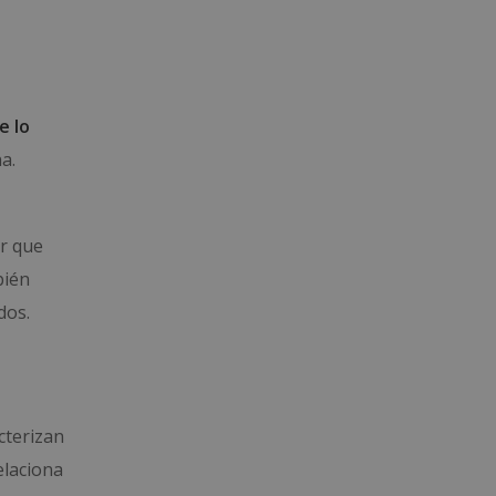
e lo
a.
or que
bién
dos.
cterizan
elaciona