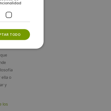
ncionalidad
,
PTAR TODO
 que
onde
losofía
 ella o
ar y
e los