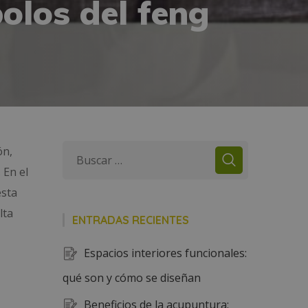
olos del feng
ón,
 En el
esta
lta
ENTRADAS RECIENTES
Espacios interiores funcionales:
qué son y cómo se diseñan
Beneficios de la acupuntura: