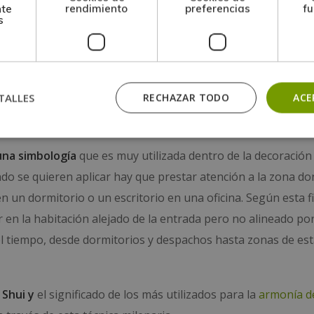
nte
rendimiento
preferencias
fu
s
terior de la casa
elementos naturales
como plantas, madera
TALLES
RECHAZAR TODO
ACE
Feng Shui
una simbología
que es muy utilizada dentro de la
decoración
ndo se quieren aplicar hay que prestar atención a la zona d
un dormitorio o un escritorio en una oficina. Según esta fi
 en la habitación alejado de la entrada pero no alineado por
l tiempo, desde dormitorios y despachos hasta zonas de est
 Shui y
el significado de los más utilizados para la
armonía d