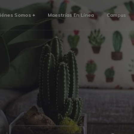
iénes Somos
Maestrías En Línea
Campus