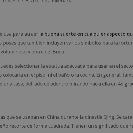
a través de esta técnica milenaria.
e usa para atraer
la buena suerte en cualquier aspecto qu
as poses que también incluyen varios símbolos para la fortun
 voluminoso vientre del Buda.
puedes seleccionar la estatua adecuada para usar en el sect
colocarla en el piso, ni el baño o la cocina. E
n general, tam
e una casa, del lado de adentro mirando hacia ella en 45 gra
as que se usaban en China durante la dinastía Qing. Se cara
eño recorte de forma cuadrada. Tienen un significado que r