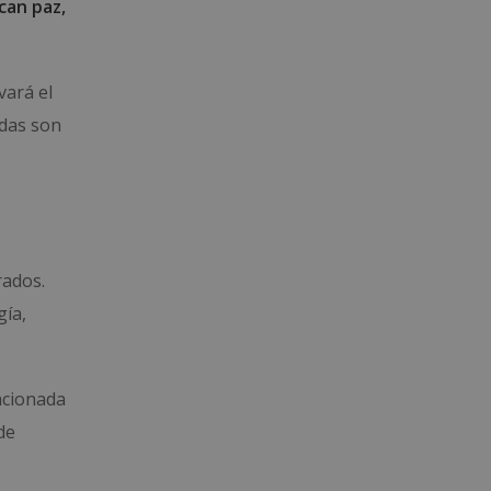
ican paz,
evará el
edas son
rados.
gía,
acionada
de