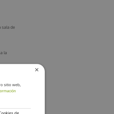
 sala de
a la
×
ro sitio web,
formación
 El gris
Cookies de